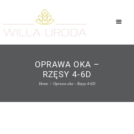
OPRAWA OKA –
RZĘSY 4-6D
Home
Oprawa oka – Rzęsy 4-6D