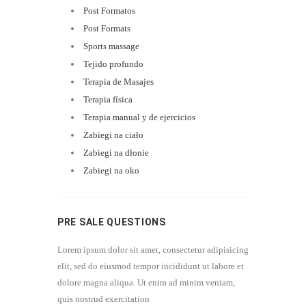
Post Formatos
Post Formats
Sports massage
Tejido profundo
Terapia de Masajes
Terapia física
Terapia manual y de ejercicios
Zabiegi na ciało
Zabiegi na dłonie
Zabiegi na oko
PRE SALE QUESTIONS
Lorem ipsum dolor sit amet, consectetur adipisicing
elit, sed do eiusmod tempor incididunt ut labore et
dolore magna aliqua. Ut enim ad minim veniam,
quis nostrud exercitation