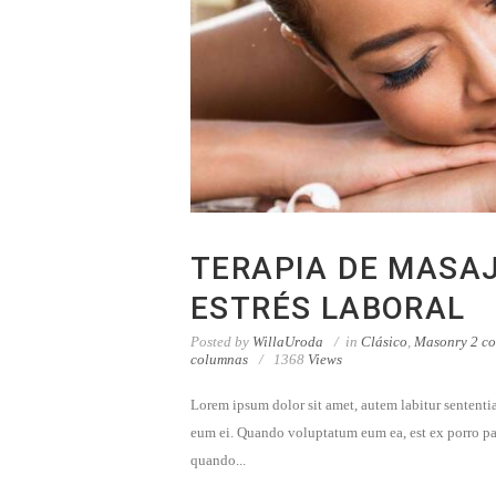
TERAPIA DE MASA
ESTRÉS LABORAL
Posted by
WillaUroda
in
Clásico
,
Masonry 2 c
columnas
1368
Views
Lorem ipsum dolor sit amet, autem labitur sententia
eum ei. Quando voluptatum eum ea, est ex porro pa
quando...