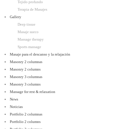
Tejido profundo
Terapia de Masajes
Gallery
Deep tissue
Masaje sueco
Massage therapy
Sports massage
Masaje para el descanso y la relajación
Masonry 2 columnas
Masonry 2 columns
Masonry 3 columnas
Masonry 3 columns
Massage for rest & relaxation
News
Noticias
Portfolio 2 columnas
Portfolio 2 columns