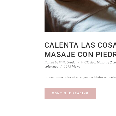
CALENTA LAS COSA
MASAJE CON PIED
Posted by
WillaUroda
in
Clásico
,
Masonry 2 c
columnas
1273
Views
Lorem ipsum dolor sit amet, autem labitur sententi
CONTINUE READING