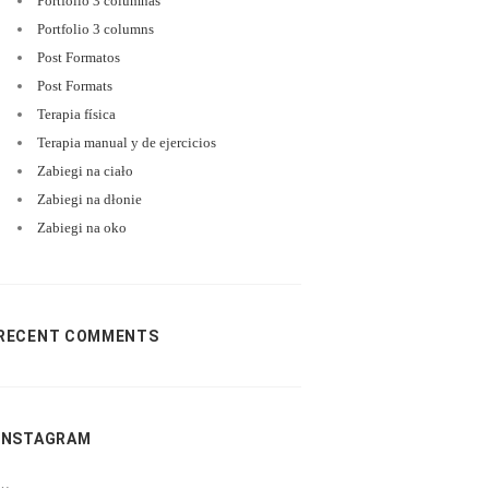
Portfolio 3 columnas
Portfolio 3 columns
Post Formatos
Post Formats
Terapia física
Terapia manual y de ejercicios
Zabiegi na ciało
Zabiegi na dłonie
Zabiegi na oko
RECENT COMMENTS
INSTAGRAM
…