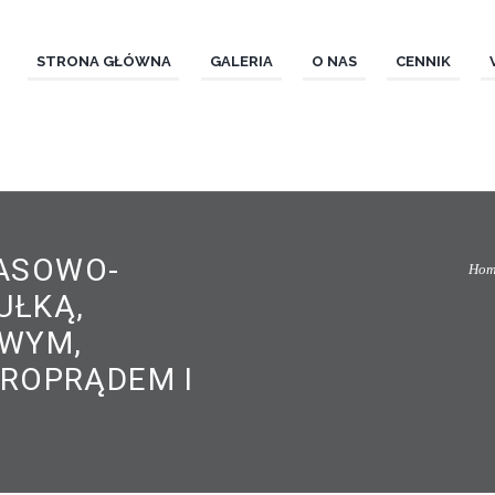
STRONA GŁÓWNA
GALERIA
O NAS
CENNIK
ASOWO-
Hom
UŁKĄ,
OWYM,
KROPRĄDEM I