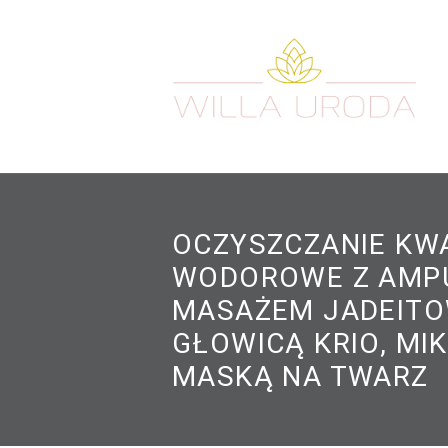
OCZYSZCZANIE KW
WODOROWE Z AMP
MASAŻEM JADEIT
GŁOWICĄ KRIO, MI
MASKĄ NA TWARZ