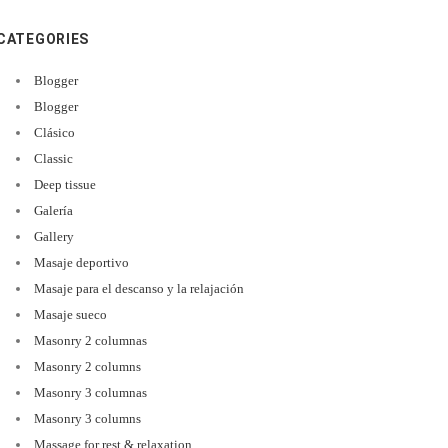
CATEGORIES
Blogger
Blogger
Clásico
Classic
Deep tissue
Galería
Gallery
Masaje deportivo
Masaje para el descanso y la relajación
Masaje sueco
Masonry 2 columnas
Masonry 2 columns
Masonry 3 columnas
Masonry 3 columns
Massage for rest & relaxation