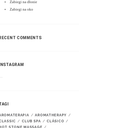
Zabiegi na dłonie
Zabiegi na oko
RECENT COMMENTS
INSTAGRAM
…
TAGI
AROMATERAPIA
AROMATHERAPY
CLASSIC
CLUB SPA
CLÁSICO
HOT STONE MASSAGE