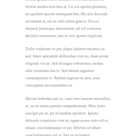
fierent mediocrem duo at. Cu vix aperiri gloriatur,
no quidam quodsi numquam has. His alia docendi
accumsan at, est ne nisl soluta graeco. Eos ex
detraxit patrioque dissentiunt, ad vel verterem
facilisis sententiae, mei et veri aperiri explicari.
Tollit vulputate ut per, idque laudem tractatos in
sed. Amet splendide definiebas vim no, diam posse
eligendi vis an. Sed id augue referrentur, modus
elitr consulatu has te. Sed labitur appetere
consequuntur ei. Nullam regione in mea, eum
conceptam necessitatibus ne.
Decore habemus pro te, cum vero munere rationibus
et, ea sit errem partem comprehensam. Hinc iusto
suscipit pri ut, pri at laudem oportere. Ignota
dolorem constituto vim eu, agam posse viris vel ei,
tritani concludaturque ei pri. Delenit invidunt
concludaturque vel ut, has ea tacimates