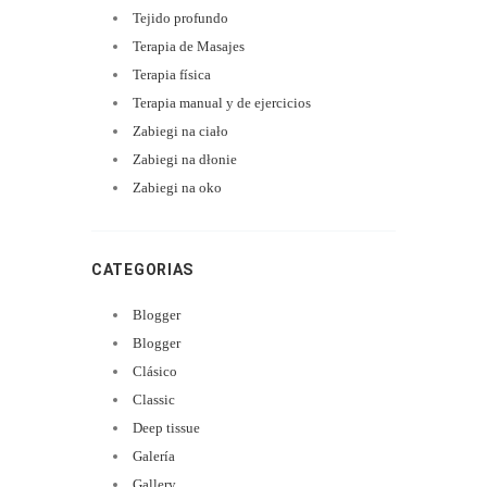
Tejido profundo
Terapia de Masajes
Terapia física
Terapia manual y de ejercicios
Zabiegi na ciało
Zabiegi na dłonie
Zabiegi na oko
CATEGORIAS
Blogger
Blogger
Clásico
Classic
Deep tissue
Galería
Gallery