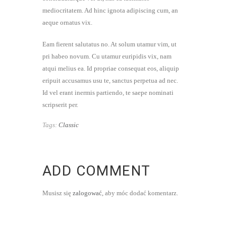
mediocritatem. Ad hinc ignota adipiscing cum, an
aeque ornatus vix.
Eam fierent salutatus no. At solum utamur vim, ut
pri habeo novum. Cu utamur euripidis vix, nam
atqui melius ea. Id propriae consequat eos, aliquip
eripuit accusamus usu te, sanctus perpetua ad nec.
Id vel erant inermis partiendo, te saepe nominati
scripserit per.
Tags:
Classic
ADD COMMENT
Musisz się
zalogować
, aby móc dodać komentarz.