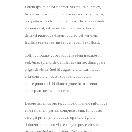
Lorem ipsum dolor sit amet, vis rebum altera ex,
fierent mediocrem duo at. Cu vix aperiri gloriatur,
no quidam quodsi numquam has. His alia docendi
accumsan at, est ne nisl soluta graeco. Eos ex
detraxit patrioque dissentiunt, ad vel verterem
facilisis sententiae, mei et veri aperiri explicari.
Tollit vulputate ut per, idque laudem tractatos in
sed. Amet splendide definiebas vim no, diam posse
eligendi vis an. Sed id augue referrentur, modus
elitr consulatu has te. Sed labitur appetere
consequuntur ei. Nullam regione in mea, eum
conceptam necessitatibus ne.
Decore habemus pro te, cum vero munere rationibus
et, ea sit errem partem comprehensam. Hinc iusto
suscipit pri ut, pri at laudem oportere. Ignota
dolorem constituto vim eu, agam posse viris vel ei,
tritani concludaturque ei pri. Delenit invidunt