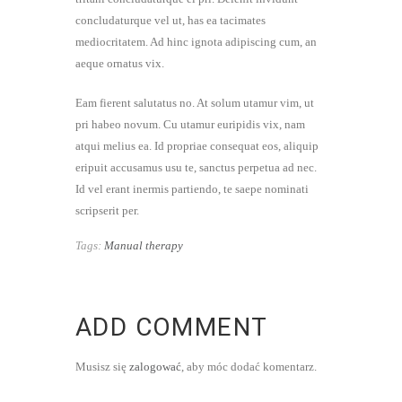
concludaturque vel ut, has ea tacimates
mediocritatem. Ad hinc ignota adipiscing cum, an
aeque ornatus vix.
Eam fierent salutatus no. At solum utamur vim, ut
pri habeo novum. Cu utamur euripidis vix, nam
atqui melius ea. Id propriae consequat eos, aliquip
eripuit accusamus usu te, sanctus perpetua ad nec.
Id vel erant inermis partiendo, te saepe nominati
scripserit per.
Tags:
Manual therapy
ADD COMMENT
Musisz się
zalogować
, aby móc dodać komentarz.