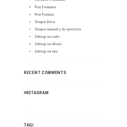
Post Formatos
Post Formats
Terapia física
Terapia manual y de ejercicios
Zabiegi na ciało
Zabiegi na dłonie
Zabiegi na oko
RECENT COMMENTS
INSTAGRAM
…
TAGI