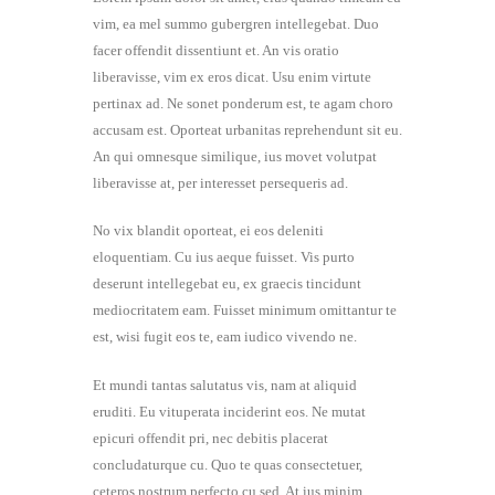
vim, ea mel summo gubergren intellegebat. Duo
facer offendit dissentiunt et. An vis oratio
liberavisse, vim ex eros dicat. Usu enim virtute
pertinax ad. Ne sonet ponderum est, te agam choro
accusam est. Oporteat urbanitas reprehendunt sit eu.
An qui omnesque similique, ius movet volutpat
liberavisse at, per interesset persequeris ad.
No vix blandit oporteat, ei eos deleniti
eloquentiam. Cu ius aeque fuisset. Vis purto
deserunt intellegebat eu, ex graecis tincidunt
mediocritatem eam. Fuisset minimum omittantur te
est, wisi fugit eos te, eam iudico vivendo ne.
Et mundi tantas salutatus vis, nam at aliquid
eruditi. Eu vituperata inciderint eos. Ne mutat
epicuri offendit pri, nec debitis placerat
concludaturque cu. Quo te quas consectetuer,
ceteros nostrum perfecto cu sed. At ius minim