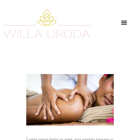
Lorem ipsum dolor sit amet, eius quando timeam cu