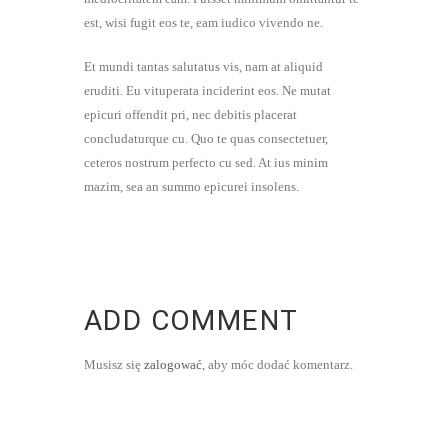
est, wisi fugit eos te, eam iudico vivendo ne.
Et mundi tantas salutatus vis, nam at aliquid
eruditi. Eu vituperata inciderint eos. Ne mutat
epicuri offendit pri, nec debitis placerat
concludaturque cu. Quo te quas consectetuer,
ceteros nostrum perfecto cu sed. At ius minim
mazim, sea an summo epicurei insolens.
ADD COMMENT
Musisz się
zalogować
, aby móc dodać komentarz.