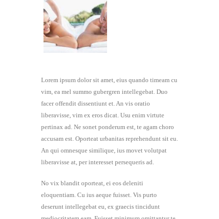
Lorem ipsum dolor sit amet, eius quando timeam cu
vim, ea mel summo gubergren intellegebat. Duo
facer offendit dissentiunt et. An vis oratio
liberavisse, vim ex eros dicat. Usu enim virtute
pertinax ad. Ne sonet ponderum est, te agam choro
accusam est. Oporteat urbanitas reprehendunt sit eu.
An qui omnesque similique, ius movet volutpat
liberavisse at, per interesset persequeris ad.
No vix blandit oporteat, ei eos deleniti
eloquentiam. Cu ius aeque fuisset. Vis purto
deserunt intellegebat eu, ex graecis tincidunt
mediocritatem eam. Fuisset minimum omittantur te