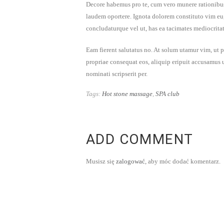
Decore habemus pro te, cum vero munere rationibus e
laudem oportere. Ignota dolorem constituto vim eu, 
concludaturque vel ut, has ea tacimates mediocrita
Eam fierent salutatus no. At solum utamur vim, ut 
propriae consequat eos, aliquip eripuit accusamus us
nominati scripserit per.
Tags:
Hot stone massage
,
SPA club
ADD COMMENT
Musisz się
zalogować
, aby móc dodać komentarz.