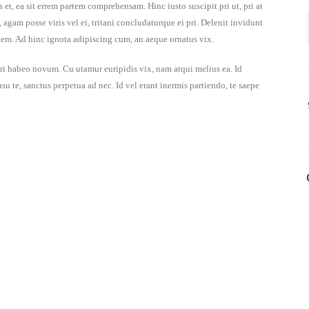
t, ea sit errem partem comprehensam. Hinc iusto suscipit pri ut, pri at
agam posse viris vel ei, tritani concludaturque ei pri. Delenit invidunt
tem. Ad hinc ignota adipiscing cum, an aeque ornatus vix.
pri habeo novum. Cu utamur euripidis vix, nam atqui melius ea. Id
u te, sanctus perpetua ad nec. Id vel erant inermis partiendo, te saepe