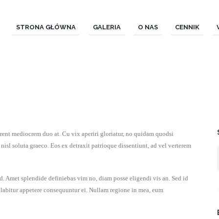
STRONA GŁÓWNA
GALERIA
O NAS
CENNIK
erent mediocrem duo at. Cu vix aperiri gloriatur, no quidam quodsi
isl soluta graeco. Eos ex detraxit patrioque dissentiunt, ad vel verterem
sed. Amet splendide definiebas vim no, diam posse eligendi vis an. Sed id
d labitur appetere consequuntur ei. Nullam regione in mea, eum