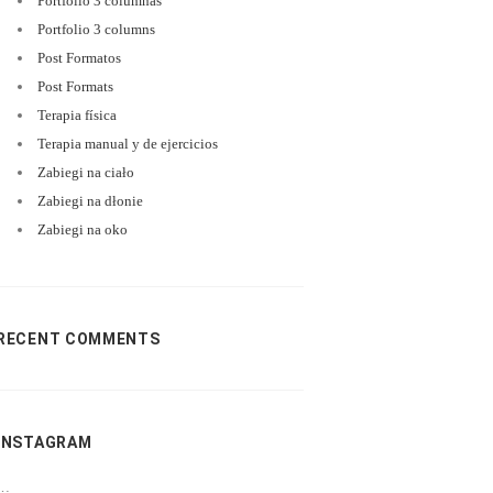
Portfolio 3 columnas
Portfolio 3 columns
Post Formatos
Post Formats
Terapia física
Terapia manual y de ejercicios
Zabiegi na ciało
Zabiegi na dłonie
Zabiegi na oko
RECENT COMMENTS
INSTAGRAM
…