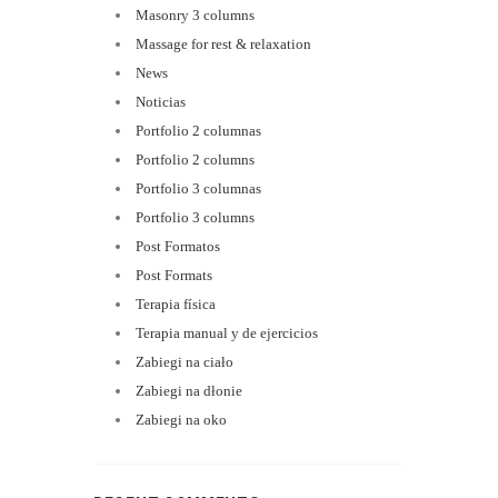
Masonry 3 columns
Massage for rest & relaxation
News
Noticias
Portfolio 2 columnas
Portfolio 2 columns
Portfolio 3 columnas
Portfolio 3 columns
Post Formatos
Post Formats
Terapia física
Terapia manual y de ejercicios
Zabiegi na ciało
Zabiegi na dłonie
Zabiegi na oko