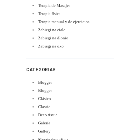
Terapia de Masajes
Terapia física
Terapia manual y de ejercicios
Zabiegi na ciało
Zabiegi na dłonie
Zabiegi na oko
CATEGORIAS
Blogger
Blogger
Clásico
Classic
Deep tissue
Galería
Gallery
Masaje deportivo