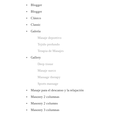
Blogger
Blogger
Clásico
Classic
Galería
Masaje deportivo
Tejido profundo
Terapia de Masajes
Gallery
Deep tissue
Masaje sueco
Massage therapy
Sports massage
Masaje para el descanso y la relajación
Masonry 2 columnas
Masonry 2 columns
Masonry 3 columnas