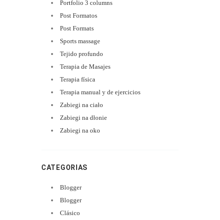
Portfolio 3 columns
Post Formatos
Post Formats
Sports massage
Tejido profundo
Terapia de Masajes
Terapia física
Terapia manual y de ejercicios
Zabiegi na ciało
Zabiegi na dłonie
Zabiegi na oko
CATEGORIAS
Blogger
Blogger
Clásico